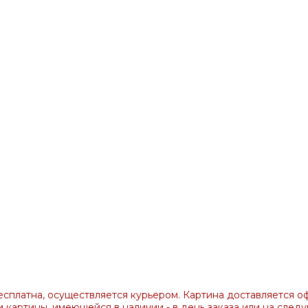
платна, осуществляется курьером. Картина доставляется о
и картины, имеющейся в наличии - в день заказа или на след